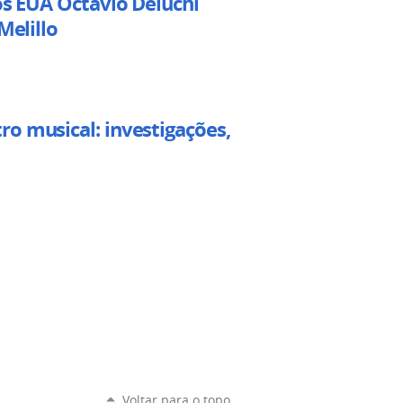
os EUA Octávio Deluchi
Melillo
o musical: investigações,
Voltar para o topo