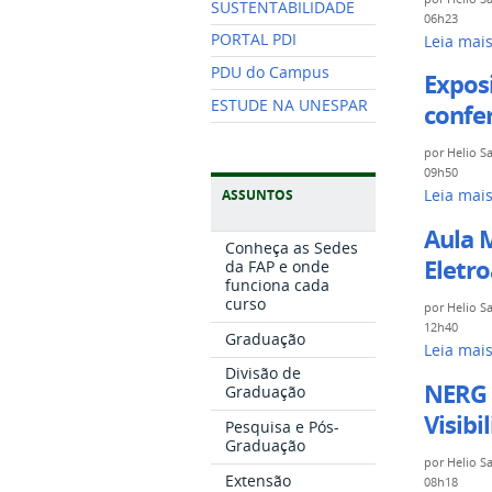
SUSTENTABILIDADE
06h23
Estão
PORTAL PDI
Leia mai
abertas
PDU do Campus
Expos
as
ESTUDE NA UNESPAR
confer
inscriçõe
para
por
Helio S
o
09h50
Exposiçã
ASSUNTOS
Leia mai
projeto
“docume
de
Aula 
Conheça as Sedes
em
extensão
Eletro
da FAP e onde
branco_
MofoLab
funciona cada
a
curso
–
por
Helio S
soma
12h40
Laboratór
Graduação
Aula
Leia mai
de
de
Divisão de
Magna
todas
Processo
NERG 
Graduação
da
as
Fotográfi
Visibi
Pesquisa e Pós-
Turma
cores”
-
Graduação
2026
pode
por
Helio S
Extensão
do
08h18
ser