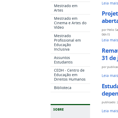
NERG
Leia mai
curso
conferid
Mestrado em
promove
Artes
de
na
Projet
exibição
Especiali
Galeria
Mestrado em
aberta
do
em
Cinema e Artes do
Laila
Vídeo
curta-
Música
Tarran
por
Helio S
metrage
06h15
Eletroacú
Mestrado
até
Projeto
Profissional em
Leia mai
Love
acontece
o
Educação
de
Doll
no
dia
Remat
Inclusiva
extensão
em
dia
14
31 de 
Assuntos
"Cidade,
celebraç
7
de
Estudantis
Desenho,
à
de
por
publica
agosto
CEDH - Centro de
Corpo
Visibilid
agosto
-
Educação em
Rematríc
Leia mai
e
Lésbica
Direitos Humanos
-
para
Afeto"
Estud
-
Biblioteca
veterano
está
depen
de
com
Cinema
publicado
:
inscriçõe
e
abertas
SOBRE
Estudant
Leia mai
Audiovis
até
podem