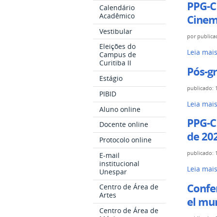
acontec
PPG-C
o
Calendário
solicitar
de
Acadêmico
Cinem
dia
dispensa
27
5
Vestibular
de
por
publica
a
de
frequênc
Eleições do
31
PPG-
Leia mai
agosto
Campus de
em
de
Curitiba II
CINEAV
-
disciplin
Pós-gr
julho
abre
Estágio
em
-
inscriçõe
publicado
:
dependê
PIBID
para
até
Pós-
Leia mai
Aluno online
seleção
8
graduaç
PPG-CI
do
Docente online
de
internaci
Mestrad
de 20
agosto
abre
Protocolo online
Acadêmi
de
inscriçõe
publicado
:
E-mail
em
2026
para
institucional
Cinema
PPG-
Leia mai
Unespar
-
2ª
e
CINEAV
edição
Confer
Centro de Área de
Artes
abre
Artes
-
el mun
do
inscriçõe
Centro de Área de
Vídeo
para