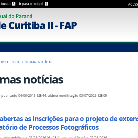
 a busca
3
Ir para o rodapé
4
ACESS
ual do Paraná
 Curitiba II - FAP
ODO ELEITORAL
>
ÚLTIMAS NOTÍCIAS
imas notícias
—
publicado
04/06/2013 12h44,
última modificação
03/07/2026 12h09
abertas as inscrições para o projeto de exte
atório de Processos Fotográficos
authier
publicado
:
07/08/2026 06h23
última modificação
:
07/08/2026