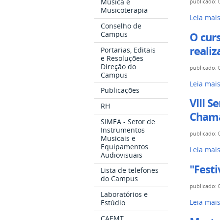
Música e
publicado
:
-
disciplin
Musicoterapia
Conferên
Leia mai
isoladas
Conselho de
Internaci
do
Campus
O cur
Santos
segundo
realiz
Portarias, Editais
trashuma
semestre
e Resoluções
imaginer
Direção do
publicado
:
de
Campus
y
2026
O
Leia mai
ritualida
Publicações
-
curso
en
VIII 
RH
de
el
Chama
Bacharel
SIMEA - Setor de
mundo
Instrumentos
em
publicado
:
andino
Musicais e
Música
Equipamentos
-
VIII
Leia mai
Popular
Audiovisuais
Inscriçõe
Seminári
receberá
"Festi
Lista de telefones
abertas
de
Octávio
do Campus
-
Estágio
publicado
:
Deluchi
Laboratórios e
Supervis
para
"Festival
Leia mai
Estúdio
em
a
Ecoares
CAEMT
Música