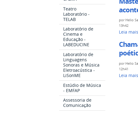
Master
realizaçã
-
da
aconte
Teatro
de
110
Laboratório -
Unespar
um
anos
TELAB
por
Helio S
-
recital
de
13h42
Laboratório de
FAP
Mastercl
Leia mai
de
música
Cinema e
Chamad
com
Educação -
violão
na
Chama
para
LABEDUCINE
o
-
FAP".
poétic
apresent
violonist
Laboratório de
-
de
Linguagens
brasileir
por
Helio S
Sonoras e Música
trabalho
radicado
12h41
Eletroacústica -
aberta!
Chamad
LiSonME
Leia mai
nos
-
prorroga
EUA
Estúdio de Música
para
- EMFAP
Octávio
o
Deluchi
Assessoria de
Dossiê
Comunicação
acontece
temático:
no
“Teatro
dia
musical:
7
investiga
de