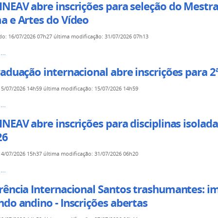
em
INEAV abre inscrições para seleção do Mest
a e Artes do Vídeo
do
:
16/07/2026 07h27
última modificação
:
31/07/2026 07h13
ia
s…
as
aduação internacional abre inscrições para 2
s
15/07/2026 14h59
última modificação
:
15/07/2026 14h59
ncia
s…
ão
NEAV abre inscrições para disciplinas isola
onal
o
26
co
s
14/07/2026 15h37
última modificação
:
31/07/2026 06h20
s…
ência Internacional Santos trashumantes: im
do andino - Inscrições abertas
s