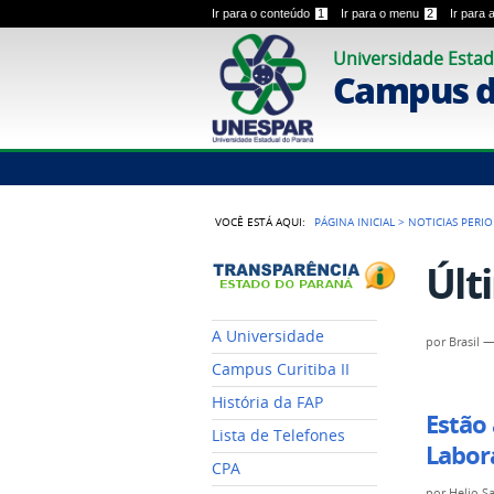
Ir para o conteúdo
1
Ir para o menu
2
Ir para
Universidade Estad
Campus de
VOCÊ ESTÁ AQUI:
PÁGINA INICIAL
>
NOTICIAS PERI
Últ
A Universidade
por
Brasil
Campus Curitiba II
História da FAP
Estão 
Lista de Telefones
Labor
CPA
por
Helio S