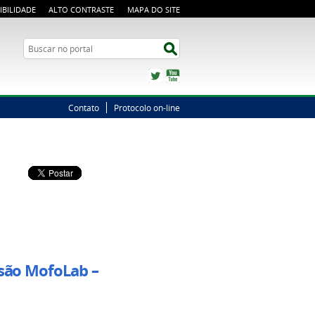
IBILIDADE
ALTO CONTRASTE
MAPA DO SITE
Busca
Buscar no portal
Twitter
YouTube
Contato
Protocolo on-line
nsão MofoLab –