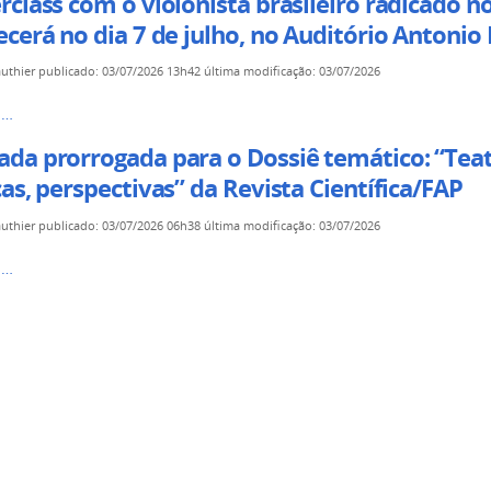
class com o violonista brasileiro radicado n
o
cerá no dia 7 de julho, no Auditório Antonio 
authier
publicado
:
03/07/2026 13h42
última modificação
:
03/07/2026
ass
s…
a
da prorrogada para o Dossiê temático: “Teatr
as, perspectivas” da Revista Científica/FAP
ação
a
o
authier
publicado
:
03/07/2026 06h38
última modificação
:
03/07/2026
s
a
s…
da
rá
ções,