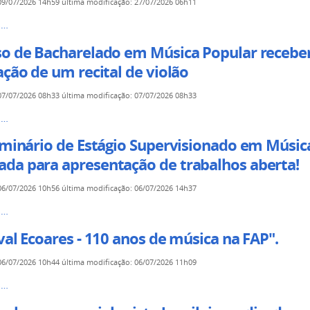
09/07/2026 14h59
última modificação
:
27/07/2026 06h11
as
cia
s…
onal
so de Bacharelado em Música Popular receber
ação de um recital de violão
ntes:
ía
07/07/2026 08h33
última modificação
:
07/07/2026 08h33
s…
des
Seminário de Estágio Supervisionado em Músic
da para apresentação de trabalhos aberta!
ado
06/07/2026 10h56
última modificação
:
06/07/2026 14h37
s…
s
o
val Ecoares - 110 anos de música na FAP".
06/07/2026 10h44
última modificação
:
06/07/2026 11h09
ionado
s…