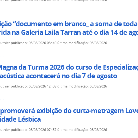
s…
ição “documento em branco_ a soma de todas
ida na Galeria Laila Tarran até o dia 14 de ag
s
authier
publicado
:
06/08/2026 08h40
última modificação
:
06/08/2026
o
s…
nto
Magna da Turma 2026 do curso de Especializ
acústica acontecerá no dia 7 de agosto
authier
publicado
:
05/08/2026 12h38
última modificação
:
05/08/2026
io
s…
s
promoverá exibição do curta-metragem Love
cos
lidade Lésbica
authier
publicado
:
05/08/2026 07h57
última modificação
:
05/08/2026