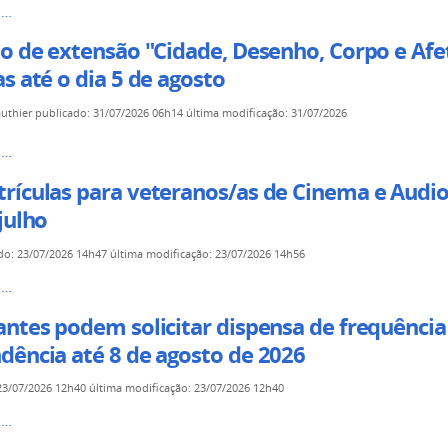
s…
a
rá
o de extensão "Cidade, Desenho, Corpo e Afe
zação
s até o dia 5 de agosto
authier
publicado
:
31/07/2026 06h14
última modificação
:
31/07/2026
m
stica
s…
rá
rículas para veteranos/as de Cinema e Audio
julho
ão
do
:
23/07/2026 14h47
última modificação
:
23/07/2026 14h56
ade
ulas
s…
antes podem solicitar dispensa de frequência
s/as
dência até 8 de agosto de 2026
23/07/2026 12h40
última modificação
:
23/07/2026 12h40
s
es
s…
ual