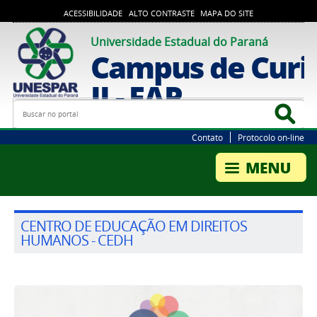
ACESSIBILIDADE
ALTO CONTRASTE
MAPA DO SITE
Universidade Estadual do Paraná
Campus de Curi
II - FAP
Busca
Bus
Contato
Protocolo on-line
CENTRO DE EDUCAÇÃO EM DIREITOS
HUMANOS - CEDH