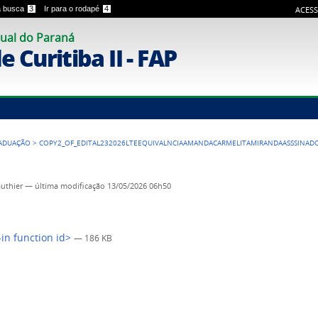
 a busca
3
Ir para o rodapé
4
ACESS
ual do Paraná
 Curitiba II - FAP
ADUAÇÃO
>
COPY2_OF_EDITAL232026LTEEQUIVALNCIAAMANDACARMELITAMIRANDAASSSINAD
authier
—
última modificação
13/05/2026 06h50
-in function id>
— 186 KB