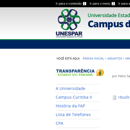
Ir para o conteúdo
1
Ir para o menu
2
Ir para
Universidade Estad
Campus de
VOCÊ ESTÁ AQUI:
PÁGINA INICIAL
>
ASSUNTOS
>
GR
por
Helio S
A Universidade
<built
Campus Curitiba II
História da FAP
Lista de Telefones
CPA