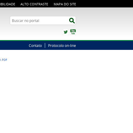
IBILIDADE
ALTO CONTRASTE
MAPA DO SITE
Busca
Buscar no portal
Twitter
YouTube
Contato
Protocolo on-line
O.PDF