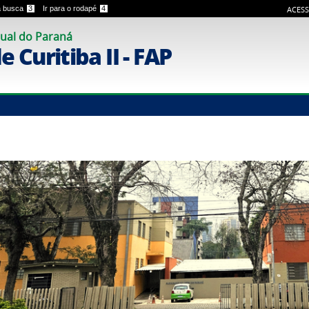
 a busca
3
Ir para o rodapé
4
ACESS
ual do Paraná
 Curitiba II - FAP