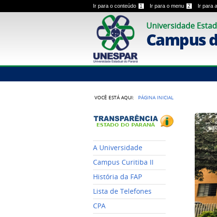
Ir para o conteúdo
1
Ir para o menu
2
Ir para
Universidade Estad
Campus de
VOCÊ ESTÁ AQUI:
PÁGINA INICIAL
A Universidade
Campus Curitiba II
História da FAP
Lista de Telefones
CPA