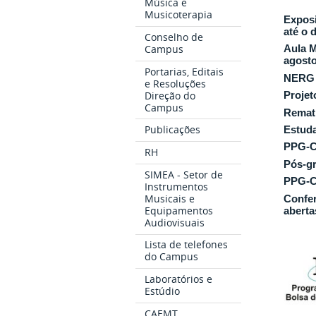
Música e
Musicoterapia
Exposi
até o 
Conselho de
Campus
Aula M
agost
Portarias, Editais
NERG p
e Resoluções
Direção do
Projet
Campus
Rematr
Publicações
Estuda
PPG-CI
RH
Pós-gr
SIMEA - Setor de
PPG-CI
Instrumentos
Musicais e
Confer
Equipamentos
aberta
Audiovisuais
Lista de telefones
do Campus
Laboratórios e
Estúdio
CAEMT