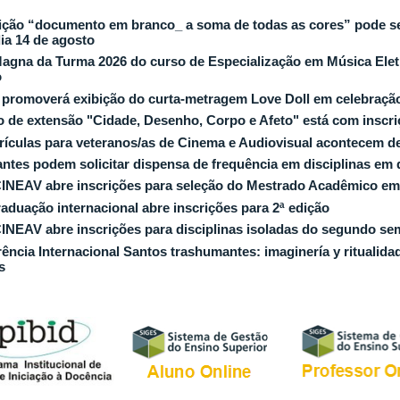
ção “documento em branco_ a soma de todas as cores” pode ser 
dia 14 de agosto
agna da Turma 2026 do curso de Especialização em Música Eletr
o
romoverá exibição do curta-metragem Love Doll em celebração 
o de extensão "Cidade, Desenho, Corpo e Afeto" está com inscriç
ículas para veteranos/as de Cinema e Audiovisual acontecem de 
ntes podem solicitar dispensa de frequência em disciplinas em 
NEAV abre inscrições para seleção do Mestrado Acadêmico em
aduação internacional abre inscrições para 2ª edição
NEAV abre inscrições para disciplinas isoladas do segundo se
ência Internacional Santos trashumantes: imaginería y ritualida
s