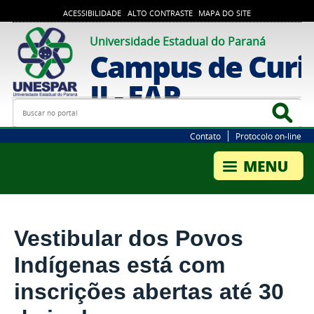
ACESSIBILIDADE
ALTO CONTRASTE
MAPA DO SITE
Universidade Estadual do Paraná
Campus de Curi
II - FAP
Busca
Bus
Contato
Protocolo on-line
Vestibular dos Povos
Indígenas está com
inscrições abertas até 30