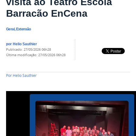
visita ao Teatro Escola
Barracão EnCena
Geral, Extensão
por
Helio Sauthier
publicado
:
27/05/2026 06h28
última modificação
:
27/05/2026 06h28
Por
Helio Sauthier