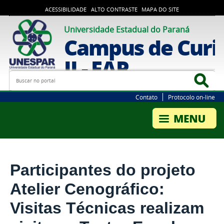
ACESSIBILIDADE
ALTO CONTRASTE
MAPA DO SITE
Universidade Estadual do Paraná
Campus de Curi
II - FAP
Busca
Bus
Contato
Protocolo on-line
Participantes do projeto
Atelier Cenográfico:
Visitas Técnicas realizam