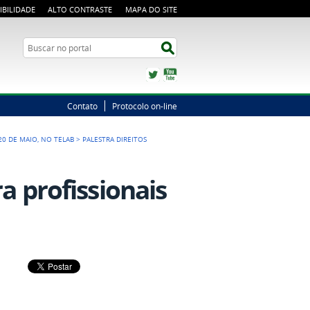
IBILIDADE
ALTO CONTRASTE
MAPA DO SITE
Busca
Buscar no portal
Twitter
YouTube
Contato
Protocolo on-line
20 DE MAIO, NO TELAB
>
PALESTRA DIREITOS
ra profissionais