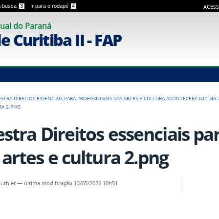
 a busca
3
Ir para o rodapé
4
ACESS
ual do Paraná
 Curitiba II - FAP
ESTRA DIREITOS ESSENCIAIS PARA PROFISSIONAIS DAS ARTES E CULTURA ACONTECERÁ NO DIA 
RA 2.PNG
estra Direitos essenciais pa
 artes e cultura 2.png
authier
—
última modificação
13/05/2026 10h51