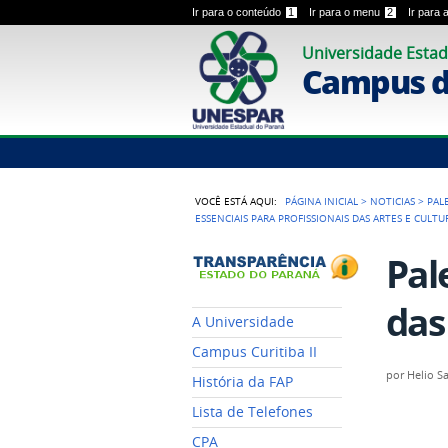
Ir para o conteúdo
1
Ir para o menu
2
Ir para
Universidade Estad
Campus de
VOCÊ ESTÁ AQUI:
PÁGINA INICIAL
>
NOTICIAS
>
PAL
ESSENCIAIS PARA PROFISSIONAIS DAS ARTES E CULTU
Pal
das
A Universidade
Campus Curitiba II
por
Helio S
História da FAP
Lista de Telefones
CPA