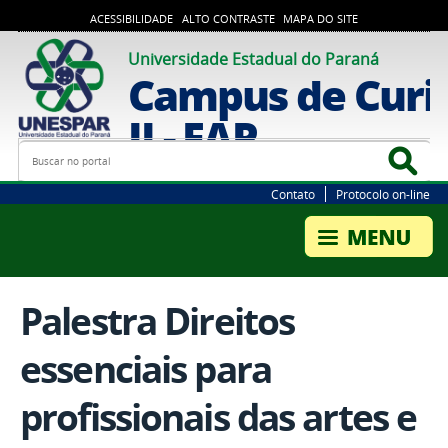
ACESSIBILIDADE
ALTO CONTRASTE
MAPA DO SITE
Universidade Estadual do Paraná
Campus de Curi
II - FAP
Busca
Bus
Contato
Protocolo on-line
Palestra Direitos
essenciais para
profissionais das artes e