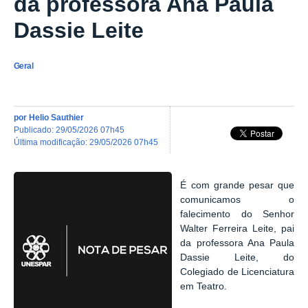
da professora Ana Paula
Dassie Leite
Geral
por
Helio Sauthier
publicado
:
29/05/2026 07h45
última modificação
:
29/05/2026 07h45
É com grande pesar que
comunicamos o
falecimento do Senhor
Walter Ferreira Leite, pai
da professora Ana Paula
Dassie Leite, do
Colegiado de Licenciatura
em Teatro.