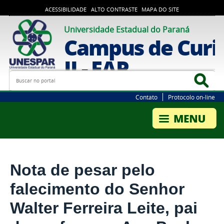
ACESSIBILIDADE
ALTO CONTRASTE
MAPA DO SITE
Universidade Estadual do Paraná
Campus de Curi
II - FAP
Busca
Bus
Contato
Protocolo on-line
Nota de pesar pelo
falecimento do Senhor
Walter Ferreira Leite, pai