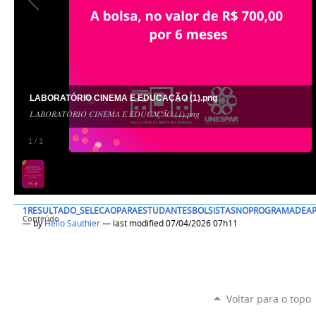
LABORATÓRIO CINEMA E EDUCAÇÃO (1).png
LABORATÓRIO CINEMA E EDUCAÇÃO (1).png
1
/
1
1RESULTADO_SELECAOPARAESTUDANTESBOLSISTASNOPROGRAMADEAPOI
Conteúdo
—
by
Helio Sauthier
— last modified 07/04/2026 07h11
Voltar para o topo