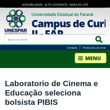
ACESSIBILIDADE
ALTO CONTRASTE
MAPA DO SITE
Universidade Estadual do Paraná
Campus de Curi
II - FAP
Busca
Bus
Contato
Protocolo on-line
Laboratorio de Cinema e
Educação seleciona
bolsista PIBIS