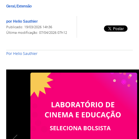
Geral, Extensão
por
Helio Sauthier
publicado
:
19/03/2026 14h36
última modificação
:
07/04/2026 07h12
Por
Helio Sauthier