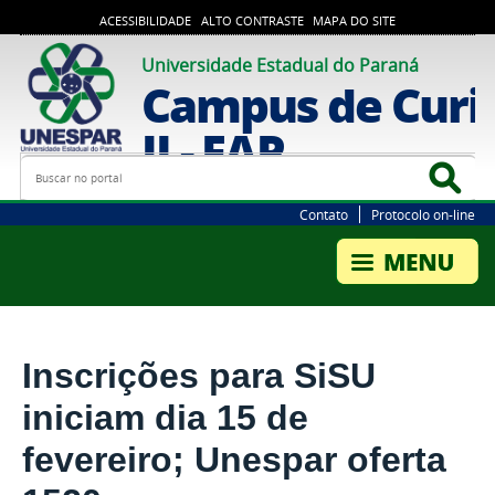
ACESSIBILIDADE
ALTO CONTRASTE
MAPA DO SITE
Universidade Estadual do Paraná
Campus de Curi
II - FAP
Busca
Bus
Contato
Protocolo on-line
Inscrições para SiSU
iniciam dia 15 de
fevereiro; Unespar oferta