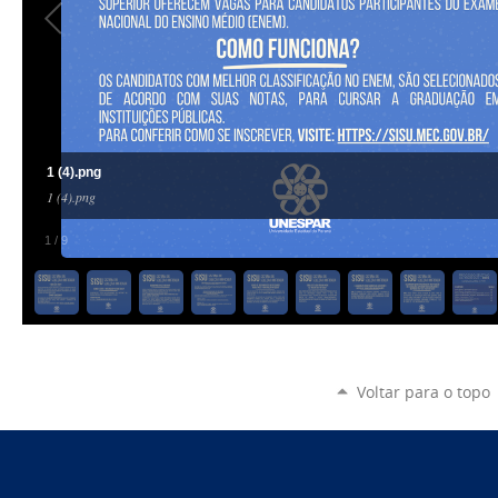
1 (4).png
1 (4).png
1
/
9
Voltar para o topo