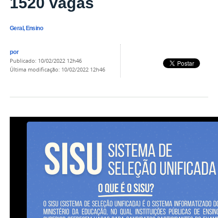
1520 vagas
Geral, Ensino
por
publicado
:
10/02/2022 12h46
última modificação
:
10/02/2022 12h46