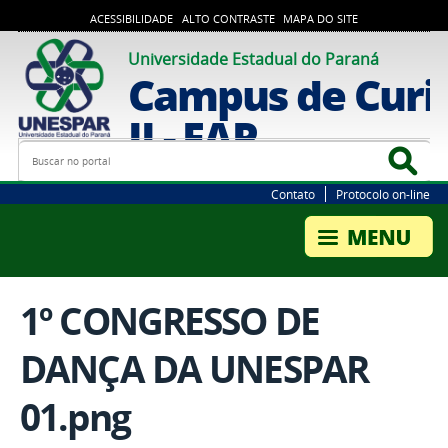
ACESSIBILIDADE
ALTO CONTRASTE
MAPA DO SITE
Universidade Estadual do Paraná
Campus de Curi
II - FAP
Busca
Bus
Contato
Protocolo on-line
1º CONGRESSO DE
DANÇA DA UNESPAR
01.png