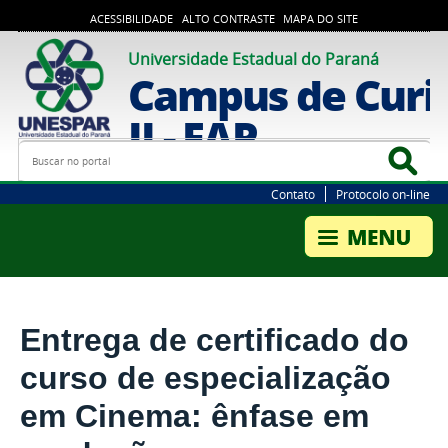
ACESSIBILIDADE
ALTO CONTRASTE
MAPA DO SITE
Universidade Estadual do Paraná
Campus de Curi
II - FAP
Busca
Bus
Contato
Protocolo on-line
Entrega de certificado do
curso de especialização
em Cinema: ênfase em