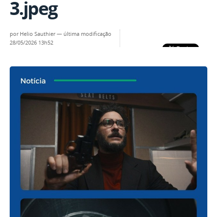
3.jpeg
por
Helio Sauthier
—
última modificação
28/05/2026 13h52