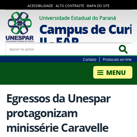
ACESSIBILIDADE
ALTO CONTRASTE
MAPA DO SITE
Universidade Estadual do Paraná
Campus de Curi
II - FAP
Busca
Bus
Contato
Protocolo on-line
Egressos da Unespar
protagonizam
minissérie Caravelle