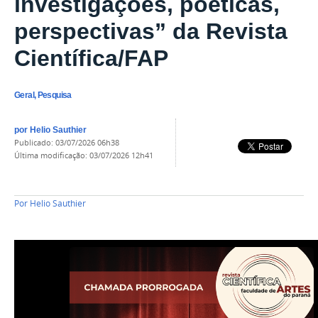
investigações, poéticas,
perspectivas” da Revista
Científica/FAP
Geral, Pesquisa
por
Helio Sauthier
publicado
:
03/07/2026 06h38
última modificação
:
03/07/2026 12h41
Por
Helio Sauthier