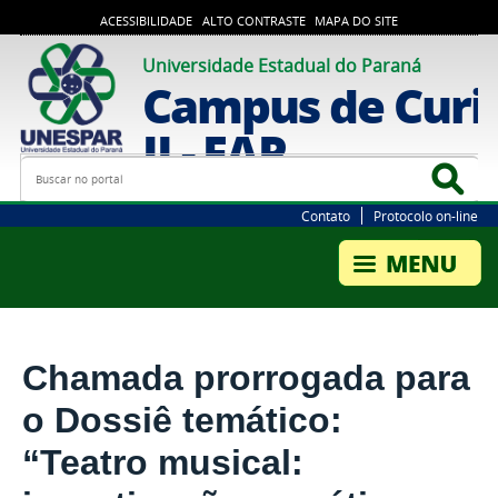
ACESSIBILIDADE
ALTO CONTRASTE
MAPA DO SITE
Universidade Estadual do Paraná
Campus de Curi
II - FAP
Busca
Bus
Contato
Protocolo on-line
Chamada prorrogada para
o Dossiê temático:
“Teatro musical: