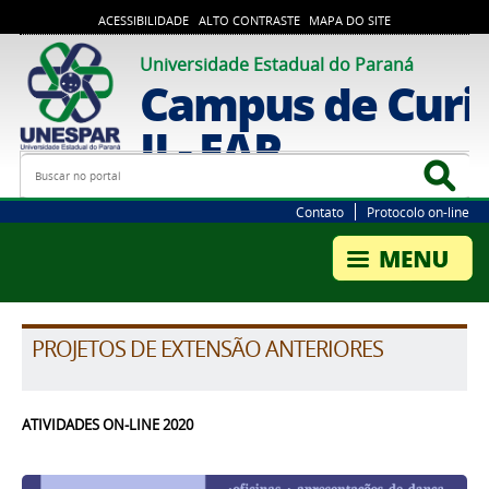
ACESSIBILIDADE
ALTO CONTRASTE
MAPA DO SITE
Universidade Estadual do Paraná
Campus de Curi
II - FAP
Busca
Bus
Contato
Protocolo on-line
PROJETOS DE EXTENSÃO ANTERIORES
ATIVIDADES ON-LINE 2020