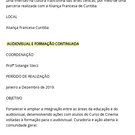
uma imersão na cultura francófona das artes cênicas, por meio de uma
parceria realizada com a Aliança Francesa de Curitiba.
LOCAL
Aliança Francesa Curitiba
AUDIOVISUAL E FORMAÇÃO CONTINUADA
COORDENAÇÃO
Profª
Solange Stecz
PERÍODO DE REALIZAÇÃO
Janeiro a Dezembro de 2019.
OBJETIVO
Fortalecer e ampliar a integração entre as áreas da educação e do
audiovisual, desenvolvendo ações com alunos do Curso de Cinema
voltadas à formação para o audiovisual. Curadoria e ação aberta à
comunidade geral.