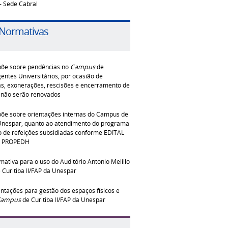
 - Sede Cabral
 Normativas
põe sobre pendências no
Campus
de
entes Universitários, por ocasião de
s, exonerações, rescisões e encerramento de
 não serão renovados
põe sobre orientações internas do Campus de
a Unespar, quanto ao atendimento do programa
ão de refeições subsidiadas conforme EDITAL
– PROPEDH
mativa para o uso do Auditório Antonio Melillo
Curitiba II/FAP da Unespar
entações para gestão dos espaços físicos e
ampus
de Curitiba II/FAP da Unespar