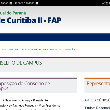
 a busca
3
Ir para o rodapé
4
ACESS
ual do Paraná
 Curitiba II - FAP
O
>
CAMPUS CURITIBA II
>
CONSELHO DE CAMPUS - COMPOSIÇÃO
SELHO DE CAMPUS
posição do Conselho de
Representa
pus
mi Nascimento Ansay – Presidente
ARTES CÊNICA
usio Ney Pacheco Fonseca
–
Vice Presidente
Titular: Roseme