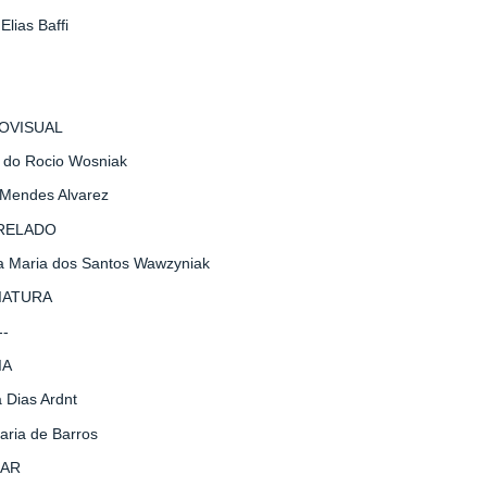
Elias Baffi
IOVISUAL
ne do Rocio Wosniak
 Mendes Alvarez
RELADO
lva Maria dos Santos Wawzyniak
IATURA
--
IA
a Dias Ardnt
aria de Barros
LAR