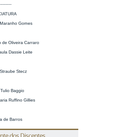
--------
CIATURA
ge Maranho Gomes
o de Oliveira Carraro
aula Dassie Leite
 Straube Stecz
 Tulio Baggio
ria Ruffino Gillies
ia de Barros
nte dos Discentes