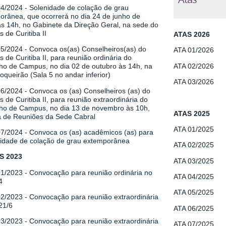
 04/2024
-
Solenidade de colação de grau
orânea, que ocorrerá no dia 24 de junho de
às 14h, no Gabinete da Direção Geral, na sede do
de Curitiba II
ATAS 2026
05/2024 -
Convoca os(as) Conselheiros(as) do
ATA 01/2026
de Curitiba II, para reunião ordinária do
ATA 02/2026
ho de Campus, no dia 02 de outubro às 14h, na
queirão (Sala 5 no andar inferior)
ATA 03/2026
06/2024 -
Convoca os (as) Conselheiros (as) do
de Curitiba II, para reunião extraordinária do
ho de Campus, no dia 13 de novembro às 10h,
ATAS 2025
a de Reuniões da Sede Cabral
ATA 01/2025
07/2024 -
Convoca os (as) acadêmicos (as) para
nidade de colação de grau extemporânea
ATA 02/2025
S 2023
ATA 03/2025
01/2023 -
Convocação para reunião ordinária no
ATA 04/2025
4
ATA 05/2025
02/2023 -
Convocação para reunião extraordinária
21/6
ATA 06/2025
03/2023 -
Convocação para reunião extraordinária
ATA 07/2025