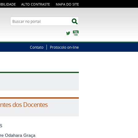
IBILIDADE
ALTO CONTRASTE
MAPA DO SITE
Busca
Buscar no portal
Twitter
YouTube
Contato
Protocolo on-line
ntes dos Docentes
S
ire Odahara Graça