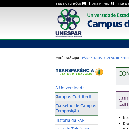
Ir para o conteúdo
1
Ir para o menu
2
Ir para
Universidade Estad
Campus de
VOCÊ ESTÁ AQUI:
PÁGINA INICIAL
>
MENU DE APOI
CON
A Universidade
Com
Campus Curitiba II
Cam
Conselho de Campus -
Composição
Noe
História da FAP
Dra
Lista de Telefones