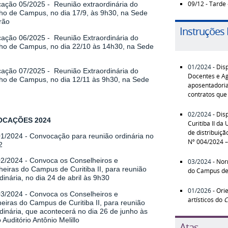
09/12 - Tarde
cação 05/2025
- Reunião extraordinária do
ho de Campus, no dia 17/9, às 9h30, na Sede
rão
Instruções
ação 06/2025
- Reunião Extraordinária do
ho de Campus, no dia 22/10 às 14h30, na Sede
01/2024
- Dis
ação 07/2025
- Reunião Extraordinária do
Docentes e Ag
ho de Campus, no dia 12/11 às 9h30, na Sede
aposentadoria
contratos que
02/2024
- Dis
CAÇÕES 2024
Curitiba II d
de distribuiç
01/2024
-
Convocação para reunião ordinária no
Nº 004/2024 
2
 02/2024
- Convoca os Conselheiros e
03/2024
- Nor
eiras do Campus de Curitiba II, para reunião
do Campus de 
dinária, no dia 24 de abril às 9h30
01/2026
- Ori
03/2024 -
Convoca os Conselheiros e
artísticos do
C
eiras do Campus de Curitiba II, para reunião
dinária, que acontecerá no dia 26 de junho às
 Auditório Antônio Melillo
Atas