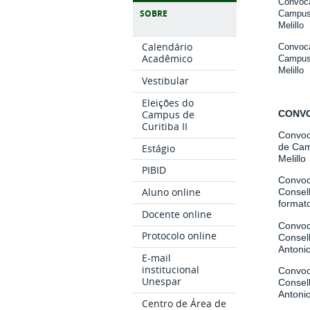
Convoc
SOBRE
Campus,
Melillo
Calendário
Convoc
Acadêmico
Campus,
Melillo
Vestibular
Eleições do
CONVO
Campus de
Curitiba II
Convoc
de Camp
Estágio
Melillo
PIBID
Convoc
Aluno online
Consel
formato
Docente online
Convo
Protocolo online
Conselh
Antonio
E-mail
institucional
Convoc
Unespar
Consel
Antonio
Centro de Área de