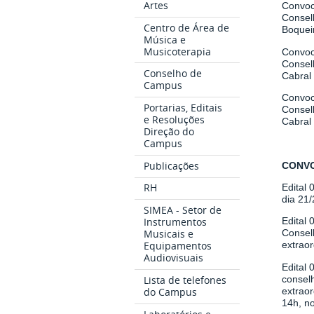
Artes
Convo
Consel
Centro de Área de
Boquei
Música e
Musicoterapia
Convoc
Consel
Conselho de
Cabral
Campus
Convoc
Portarias, Editais
Consel
e Resoluções
Cabral
Direção do
Campus
Publicações
CONVO
RH
Edital 
dia 21/
SIMEA - Setor de
Instrumentos
Edital
Musicais e
Conselh
Equipamentos
extraor
Audiovisuais
Edital 
conselh
Lista de telefones
extraor
do Campus
14h, no