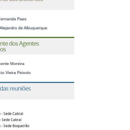
 Fernanda Paes
 Alejandro de Albuquerque
nte dos Agentes
ios
icente Moreira
io Vieira Peixoto
 das reuniões
ã - Sede Cabral
 - Sede Cabral
ã - Sede Boqueirão