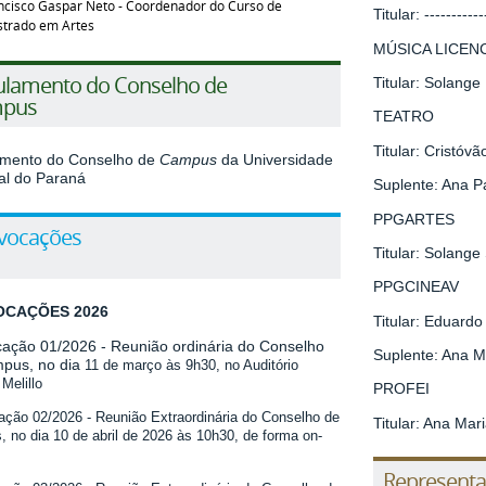
ncisco Gaspar Neto - Coordenador do Curso de
Titular: -----------
trado em Artes
MÚSICA LICEN
ulamento do Conselho de
Titular: Solan
pus
TEATRO
Titular: Cristóvã
mento do Conselho de
Campus
da Universidade
al do Paraná
Suplente: Ana P
PPGARTES
vocações
Titular: Solange
PPGCINEAV
CAÇÕES 2026
Titular: Eduardo
ação 01/2026
- Reunião ordinária do Conselho
Suplente: Ana Ma
pus, no dia
11 de março
às 9h30
, no Auditório
Melillo
PROFEI
ação 02/2026
- Reunião Extraordinária do Conselho de
Titular: Ana Mar
 no dia 10 de abril de 2026 às 10h30, de forma on-
Representa