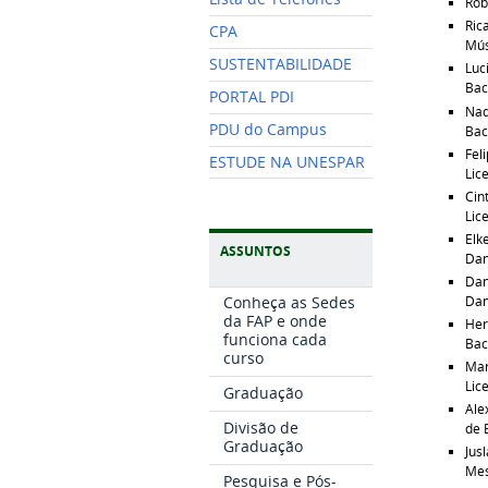
Rob
Ric
CPA
Mús
SUSTENTABILIDADE
Luc
Bac
PORTAL PDI
Nad
PDU do Campus
Bac
Fel
ESTUDE NA UNESPAR
Lic
Cin
Lic
Elk
ASSUNTOS
Da
Dan
Da
Conheça as Sedes
da FAP e onde
Her
funciona cada
Bac
curso
Mar
Lic
Graduação
Ale
Divisão de
de
Graduação
Jus
Mes
Pesquisa e Pós-