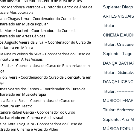
son Rosseto – Diretor do Centro de Área de Artes
Suplente: Diego 
ardo Mendonça Petracca – Diretor do Centro de Área da
ica e Musicoterapia
ARTES VISUAIS
iano Chagas Lima – Coordenador do Curso de
harelado em Música Popular
Titular: ------
ia Moroz Luciani – Coordenadora do Curso de
CINEMA E AUD
harelado em Artes Cênicas
ipe Augusto Viieira da Silva – Coordenador do Curso de
Titular: Cristia
enciatura em Música
Suplente: Tiago
tia Ribeiro Veloso da Silva – Coordenadora do Curso de
enciatura em Artes Visuais
DANÇA BACHA
e Siedler
- Coordenadora do Curso de Bacharelado em
nça
Titular: Sidina
ilo Silveira
-
Coordenador do Curso de Licenciatura em
DANÇA LICENC
nça
mes Soares dos Santos – Coordenador do Curso de
Titular: -----------
harelado em Musicoterapia
MUSICOTERAP
cia Sabina Rosa
– Coordenadora do Curso de
enciatura em Teatro
Titular: Andress
xandre Rafael Garcia -
Coordenador do Curso
Bacharelado em Cinema e Audiovisual
Suplente: Ana M
laine Abreu Nogueira - Coordenadora do Curso de
MÚSICA POPU
trado em Cinema e Artes do Vídeo