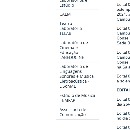
Laboratórios e
Edital
Estúdio
extemp
CAEMT
2024, 
Campus 
Teatro
Laboratório -
Edital 
TELAB
Campus 
Consel
Laboratório de
Sede Bo
Cinema e
Educação -
Edital 
LABEDUCINE
Campus 
Consel
Laboratório de
na Sal
Linguagens
Sonoras e Música
Edital 
Eletroacústica -
a sole
LiSonME
EDITAI
Estúdio de Música
Edital 
- EMFAP
dia 26/
Assessoria de
Edital 
Comunicação
no dia 
Edital 