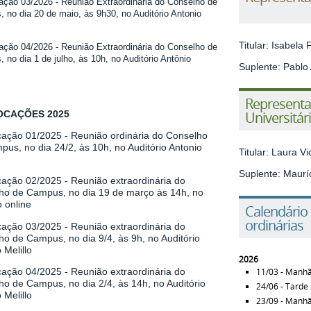
ação 03/20
26 - Reunião Extraordinária do Conselho de
 no dia 20 de maio, às 9h30, no Auditório Antonio
Titular: Isabela
ação 04/2026
- Reunião Extraordinária do Conselho de
 no dia 1 de julho, às 10h, no Auditório Antônio
Suplente: Pablo
Representa
CAÇÕES 2025
Universitár
ação 01/2025
- Reunião ordinária do Conselho
us, no dia 24/2, às 10h, no Auditório Antonio
Titular: Laura V
Suplente: Mauríc
ação 02/2025
- Reunião extraordinária do
ho de Campus, no dia 19 de março às 14h, no
 online
Calendário
ordinárias
cação 03/2025
- Reunião extraordinária do
o de Campus, no dia 9/4, às 9h, no Auditório
 Melillo
2026
ação 04/2025
- Reunião extraordinária do
11/03 - Manh
ho de Campus, no dia 2/4, às 14h, no Auditório
24/06 - Tarde
 Melillo
23/09 - Manh