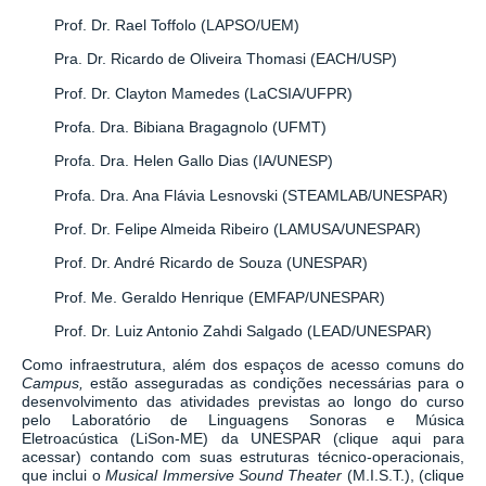
Prof. Dr. Rael Toffolo (LAPSO/UEM)
Pra. Dr. Ricardo de Oliveira Thomasi (EACH/USP)
Prof. Dr. Clayton Mamedes (LaCSIA/UFPR)
Profa. Dra. Bibiana Bragagnolo (UFMT)
Profa. Dra. Helen Gallo Dias (IA/UNESP)
Profa. Dra. Ana Flávia Lesnovski (STEAMLAB/UNESPAR)
Prof. Dr. Felipe Almeida Ribeiro (LAMUSA/UNESPAR)
Prof. Dr. André Ricardo de Souza (UNESPAR)
Prof. Me. Geraldo Henrique (EMFAP/UNESPAR)
Prof. Dr. Luiz Antonio Zahdi Salgado (LEAD/UNESPAR)
Como infraestrutura, além dos espaços de acesso comuns do
Campus,
estão asseguradas as condições necessárias para o
desenvolvimento das atividades previstas ao longo do curso
pelo
Laboratório de Linguagens Sonoras e Música
Eletroacústica (LiSon-ME)
da UNESPAR
(clique aqui para
acessar)
contando com suas estruturas técnico-operacionais,
que inclui o
Musical Immersive Sound Theater
(M.I.S.T.)
,
(clique