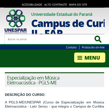
ACESSIBILIDADE
ALTO CONTRASTE
MAPA DO SITE
Universidade Estadual do Paraná
Campus de Curi
II - FAP
Busca
Bus
Contato
Protocolo on-line
Especialização em Música
Eletroacústica - PGLS-ME
DESCRIÇÃO DO CURSO:
A PGLS-ME/UNESPAR (Curso de Especialização em Música
Eletroacústica -
Lato Sensu -
que integra o Campus de Curitiba