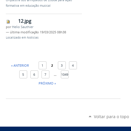
Orquestra dos Brinquedos de Lisboa para ação
formativa em educação musical
12.jpg
por
Helio Sauthier
—
última modificação
19/03/2025 08h38
Localizado em
Noticias
« ANTERIOR
1
2
3
4
5
6
7
...
1049
PRÓXIMO »
Voltar para o topo