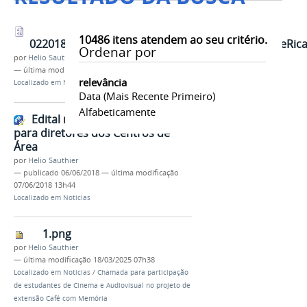
10486
itens atendem ao seu critério.
022018ComisoeleitoralpresidenteprofessorAndreRica
Ordenar por
por
Helio Sauthier
—
última modificação
06/06/2018 17h17
relevância
Localizado em
Noticias
Data (mais Recente Primeiro)
Alfabeticamente
Edital referente às eleições
para diretores dos Centros de
Área
por
Helio Sauthier
—
publicado
06/06/2018
—
última modificação
07/06/2018 13h44
Localizado em
Noticias
1.png
por
Helio Sauthier
—
última modificação
18/03/2025 07h38
Localizado em
Noticias
/
Chamada para participação
de estudantes de Cinema e Audiovisual no projeto de
extensão Café com Memória