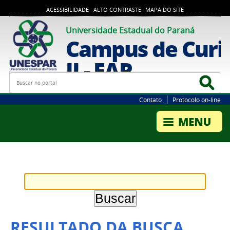
ACESSIBILIDADE
ALTO CONTRASTE
MAPA DO SITE
Universidade Estadual do Paraná
Campus de Curi
II - FAP
Busca
Bus
Contato
Protocolo on-line
RESULTADO DA BUSCA