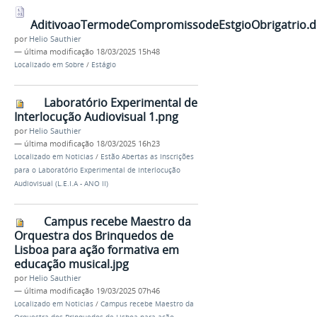
AditivoaoTermodeCompromissodeEstgioObrigatrio.d
por
Helio Sauthier
—
última modificação
18/03/2025 15h48
Localizado em
Sobre
/
Estágio
Laboratório Experimental de
Interlocução Audiovisual 1.png
por
Helio Sauthier
—
última modificação
18/03/2025 16h23
Localizado em
Noticias
/
Estão Abertas as Inscrições
para o Laboratório Experimental de Interlocução
Audiovisual (L.E.I.A - ANO II)
Campus recebe Maestro da
Orquestra dos Brinquedos de
Lisboa para ação formativa em
educação musical.jpg
por
Helio Sauthier
—
última modificação
19/03/2025 07h46
Localizado em
Noticias
/
Campus recebe Maestro da