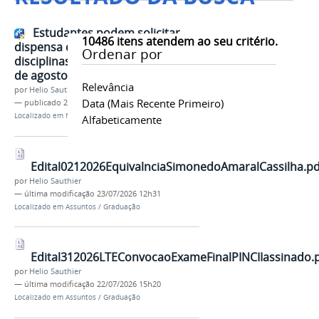
Estudantes podem solicitar
10486
itens atendem ao seu critério.
dispensa de frequência em
Ordenar por
disciplinas em dependência até 8
de agosto de 2026
Relevância
por
Helio Sauthier
Data (mais Recente Primeiro)
—
publicado
23/07/2026
Localizado em
Noticias Periodo Eleitoral
Alfabeticamente
Edital0212026EquivalnciaSimonedoAmaralCassilha.pd
por
Helio Sauthier
—
última modificação
23/07/2026 12h31
Localizado em
Assuntos
/
Graduação
Edital312026LTEConvocaoExameFinalPINCIIassinado.
por
Helio Sauthier
—
última modificação
22/07/2026 15h20
Localizado em
Assuntos
/
Graduação