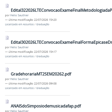
Edital322026LTEConvocaoExameFinalMetodologiadaP
por
Helio Sauthier
—
última modificação
22/07/2026 15h20
Localizado em
Assuntos
/
Graduação
Edital302026LTEConvocaoExameFinalFormaEpicaseDr
por
Helio Sauthier
—
última modificação
22/07/2026 15h17
Localizado em
Assuntos
/
Graduação
GradehorariaMT2SEM20262.pdf
por
Helio Sauthier
—
última modificação
22/07/2026 09h58
Localizado em
Assuntos
/
Graduação
ANAISdoSimposiodemusicadafap.pdf
por
Helio Sauthier