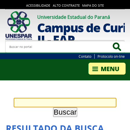
ACESSIBILIDADE
ALTO CONTRASTE
MAPA DO SITE
Universidade Estadual do Paraná
Campus de Curi
II - FAP
Busca
Bus
Contato
Protocolo on-line
RESULTADO DA BUSCA