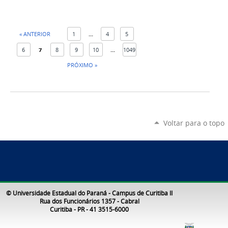
« ANTERIOR
1
...
4
5
6
7
8
9
10
...
1049
PRÓXIMO »
Voltar para o topo
© Universidade Estadual do Paraná - Campus de Curitiba II
Rua dos Funcionários 1357 - Cabral
Curitiba - PR - 41 3515-6000