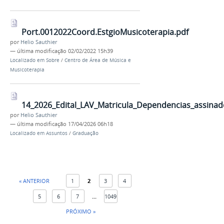
Port.0012022Coord.EstgioMusicoterapia.pdf
por
Helio Sauthier
—
última modificação
02/02/2022 15h39
Localizado em
Sobre
/
Centro de Área de Música e
Musicoterapia
14_2026_Edital_LAV_Matricula_Dependencias_assinad
por
Helio Sauthier
—
última modificação
17/04/2026 06h18
Localizado em
Assuntos
/
Graduação
« ANTERIOR
1
2
3
4
5
6
7
...
1049
PRÓXIMO »