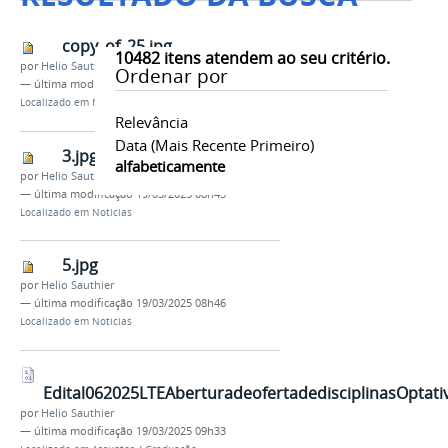
copy_of_25.jpg
10482
itens atendem ao seu critério.
por
Helio Sauthier
Ordenar por
—
última modificação
19/03/2025 08h42
Localizado em
Noticias
Relevância
Data (mais Recente Primeiro)
3.jpg
alfabeticamente
por
Helio Sauthier
—
última modificação
19/03/2025 08h45
Localizado em
Noticias
5.jpg
por
Helio Sauthier
—
última modificação
19/03/2025 08h46
Localizado em
Noticias
Edital062025LTEAberturadeofertadedisciplinasOptativ
por
Helio Sauthier
—
última modificação
19/03/2025 09h33