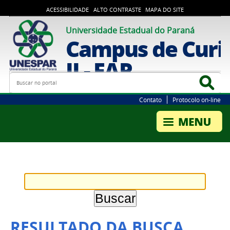
ACESSIBILIDADE
ALTO CONTRASTE
MAPA DO SITE
Universidade Estadual do Paraná
Campus de Curi
II - FAP
Busca
Bus
Contato
Protocolo on-line
RESULTADO DA BUSCA