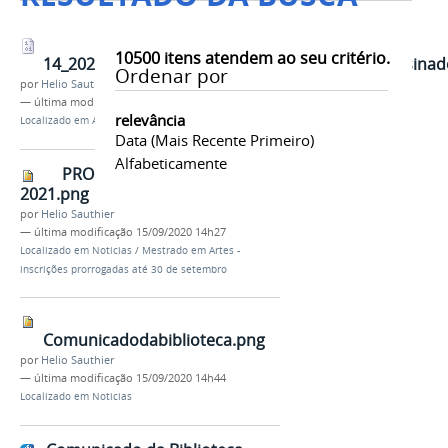
10500
itens atendem ao seu critério.
14_2026_Edital_LAV_Matricula_Dependencias_assinad
Ordenar por
por
Helio Sauthier
—
última modificação
17/04/2026 06h18
relevância
Localizado em
Assuntos
/
Graduação
Data (mais Recente Primeiro)
Alfabeticamente
PROCESSO DE SELEÇÃO
2021.png
por
Helio Sauthier
—
última modificação
15/09/2020 14h27
Localizado em
Noticias
/
Mestrado em Artes -
inscrições prorrogadas até 30 de setembro
Comunicadodabiblioteca.png
por
Helio Sauthier
—
última modificação
15/09/2020 14h44
Localizado em
Noticias