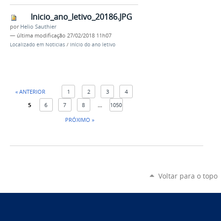
Inicio_ano_letivo_20186.JPG
por
Helio Sauthier
—
última modificação
27/02/2018 11h07
Localizado em
Noticias
/
Início do ano letivo
« ANTERIOR
1
2
3
4
5
6
7
8
...
1050
PRÓXIMO »
Voltar para o topo