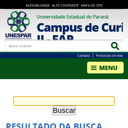
ACESSIBILIDADE
ALTO CONTRASTE
MAPA DO SITE
Universidade Estadual do Paraná
Campus de Curi
II - FAP
Busca
Bus
Contato
Protocolo on-line
RESULTADO DA BUSCA