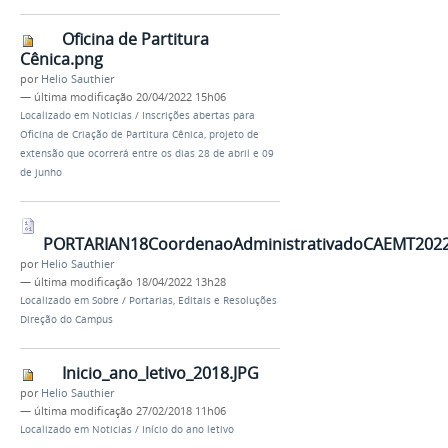
Oficina de Partitura
Cênica.png
por
Helio Sauthier
—
última modificação
20/04/2022 15h06
Localizado em
Noticias
/
Inscrições abertas para
Oficina de Criação de Partitura Cênica, projeto de
extensão que ocorrerá entre os dias 28 de abril e 09
de junho
PORTARIAN18CoordenaoAdministrativadoCAEMT2022
por
Helio Sauthier
—
última modificação
18/04/2022 13h28
Localizado em
Sobre
/
Portarias, Editais e Resoluções
Direção do Campus
Inicio_ano_letivo_2018.JPG
por
Helio Sauthier
—
última modificação
27/02/2018 11h06
Localizado em
Noticias
/
Início do ano letivo