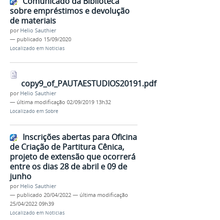
Comunicado da Biblioteca
sobre empréstimos e devolução
de materiais
por
Helio Sauthier
—
publicado
15/09/2020
Localizado em
Noticias
copy9_of_PAUTAESTUDIOS20191.pdf
por
Helio Sauthier
—
última modificação
02/09/2019 13h32
Localizado em
Sobre
Inscrições abertas para Oficina
de Criação de Partitura Cênica,
projeto de extensão que ocorrerá
entre os dias 28 de abril e 09 de
junho
por
Helio Sauthier
—
publicado
20/04/2022
—
última modificação
25/04/2022 09h39
Localizado em
Noticias