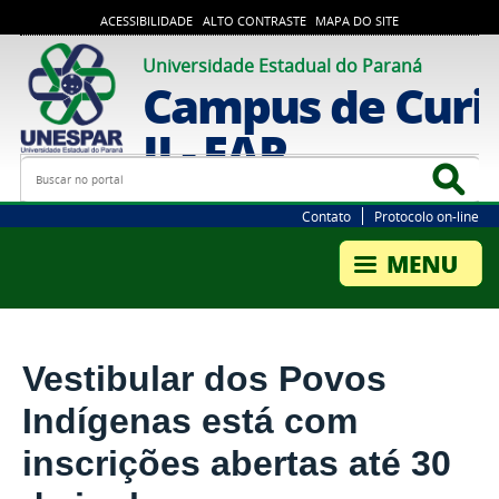
ACESSIBILIDADE
ALTO CONTRASTE
MAPA DO SITE
Universidade Estadual do Paraná
Campus de Curi
II - FAP
Busca
Bus
Contato
Protocolo on-line
Vestibular dos Povos
Indígenas está com
inscrições abertas até 30