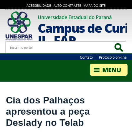
ACESSIBILIDADE
ALTO CONTRASTE
MAPA DO SITE
Universidade Estadual do Paraná
Campus de Curi
II - FAP
Busca
Bus
Contato
Protocolo on-line
Cia dos Palhaços
apresentou a peça
Deslady no Telab