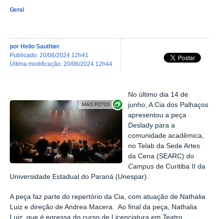
Geral
por
Helio Sauthier
publicado
:
20/06/2024 12h41
última modificação
:
20/06/2024 12h44
No último dia 14 de
Exibir carrossel de imagens
junho, A Cia dos Palhaços
apresentou a peça
Deslady para a
comunidade acadêmica,
no Telab da Sede Artes
da Cena (SEARC) do
Campus
de Curitiba II da
Universidade Estadual do Paraná (Unespar).
A peça faz parte do repertório da Cia, com atuação de Nathalia
Luiz e direção de Andrea Macera. Ao final da peça, Nathalia
Luiz, que é egressa do curso de Licenciatura em Teatro,