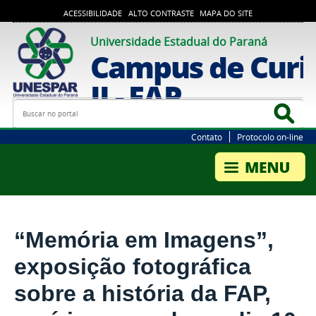
ACESSIBILIDADE
ALTO CONTRASTE
MAPA DO SITE
Universidade Estadual do Paraná
Campus de Curi
II - FAP
Busca
Bus
Contato
Protocolo on-line
“Memória em Imagens”,
exposição fotográfica
sobre a história da FAP,